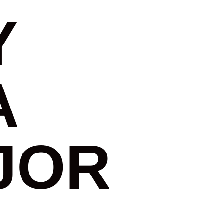
Y
A
JOR