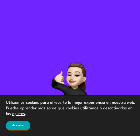
Utilizamos cookies para ofrecerte la mejor experiencia en nuestra web.
Puedes aprender más sobre qué cookies utilizamos o desactivarlas en
Si estás decidido y tienes bemoles, seguro que
los
ajustes
.
puedes cambiar tu estilo de vida por tu cuenta
Aceptar