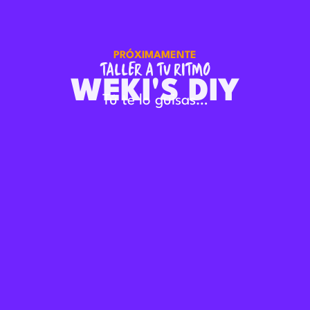
PRÓXIMAMENTE
TALLER A TU RITMO
WEKI'S DIY
Tú te lo guisas…